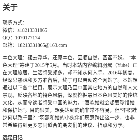
关于
联系方式：
微信：a18213331865
QQ：1070177174
邮箱：18213331865@163.com
本色大理：褪去浮华，还原本色，因顺自然，菡萏不妖。 “本
色大理”筹建于2015年5月。当时本站内容编辑羽翯（Yuhe）正
在大理旅居，生活感受颇多，却不知从何入手。2016年初春，
经深思熟虑和多方准备后，终于可以启动这个网站了。本站想
通过以下各个栏目，展示大理乃至中国其它地方的自然和人文
景观，反映各地的特色风俗，深度挖掘最具本色且美好的传统
文化，从而令读者感受中国的魅力，“喜欢她就会想要珍惜她
和保护她”。目的很美，想要达到的确非常不容易，但“不积跬
步何以致千里？”羽翯和她的小伙伴们愿意跨出这一步，也非
常希望得到更多志同道合的朋友们的建议、指点和分享。
远足日记