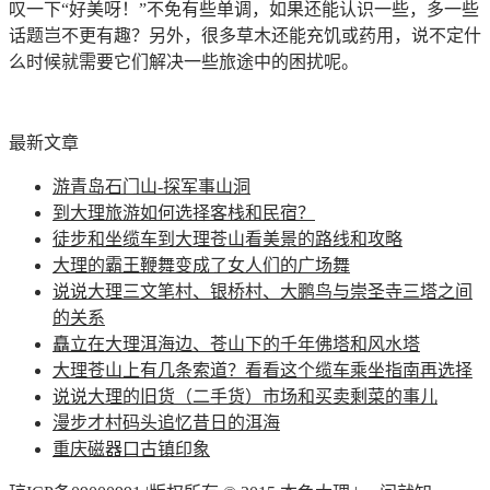
叹一下“好美呀！”不免有些单调，如果还能认识一些，多一些
话题岂不更有趣？另外，很多草木还能充饥或药用，说不定什
么时候就需要它们解决一些旅途中的困扰呢。
最新文章
游青岛石门山-探军事山洞
到大理旅游如何选择客栈和民宿？
徒步和坐缆车到大理苍山看美景的路线和攻略
大理的霸王鞭舞变成了女人们的广场舞
说说大理三文笔村、银桥村、大鹏鸟与崇圣寺三塔之间
的关系
矗立在大理洱海边、苍山下的千年佛塔和风水塔
大理苍山上有几条索道？看看这个缆车乘坐指南再选择
说说大理的旧货（二手货）市场和买卖剩菜的事儿
漫步才村码头追忆昔日的洱海
重庆磁器口古镇印象